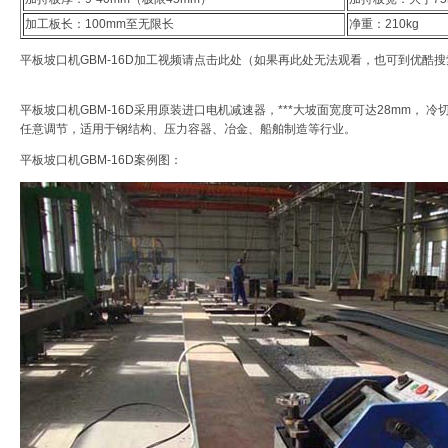
加工板长：100mm至无限长
净重：210kg
平板坡口机GBM-16D加工视频请
点击此处
（如果再此处无法观看，也可到优酷搜
平板坡口机GBM-16D采用原装进口电机减速器，***大坡面宽度可达28mm， 冷
任意调节，适用于钢结构、压力容器、冶金、船舶制造等行业。
平板坡口机GBM-16D案例图：