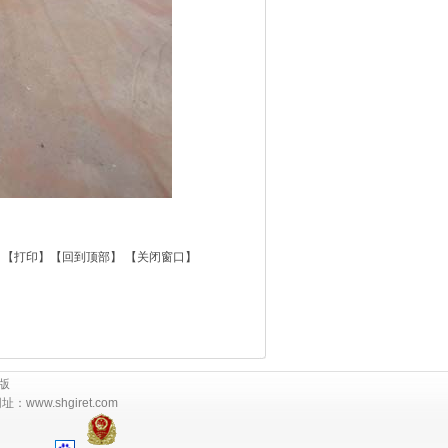
 【
打印
】【
回到顶部
】 【
关闭窗口
】
版
ww.shgiret.com