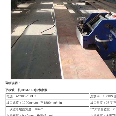
详细说明：
平板坡口机GBM-16D技术参数：
电源：AC380V 50Hz
总功率：1500W
坡口速度：1200mm/min至1800mm/min
坡口角度：25度 至
一次进给坡面宽度：16mm
***大坡面宽度：2
加持板厚：9-40mm（极限45mm）
加持板宽：大于75