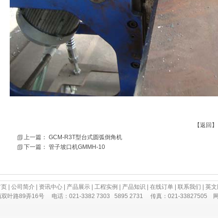
【
返回
】
上一篇：
GCM-R3T型台式圆弧倒角机
下一篇：
管子坡口机GMMH-10
首页
|
公司简介
|
资讯中心
|
产品展示
|
工程实例
|
产品知识
|
在线订单
|
联系我们
|
英文
89弄16号 电话：021-3382 7303 5895 2731 传真：021-33827505 网址：w