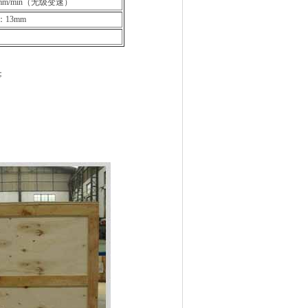
mm/min（无级变速）
13mm
；