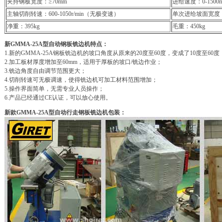
夹持钢板宽度：≥70mm
进给速度：0-1500
主轴切削转速：600-1050r/min（无极变速）
单次进给坡面宽度：
净重：395kg
毛重：450kg
新GMMA-25A型自动钢板铣边机特点：
1.新的GMMA-25A钢板铣边机的坡口角度从原来的20度至60度，变成了10度至60度
2.加工板材厚度增加至60mm，适用于厚板的坡口/铣边作业；
3.铣边角度自由调节范围更大；
4.切削转速可无极调速，使得铣边机可加工材料范围增加；
5.操作界面简单，无需专业人员操作；
6.产品已经通过CE认证，可以放心使用。
新款GMMA-25A型自动行走钢板铣边机包装：