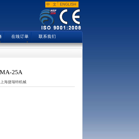
中 文
ENGLISH
A-25A
：
上海捷瑞特机械