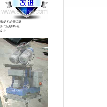
钢板铣边机销量猛增
边机作业更加平稳
续改进中