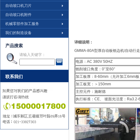
自动坡口机刀片
自动坡口机附件
机械零部件加工服务
我们的制造设备
详细说明：
产品搜索
GMMA-80A型厚自动板铣边机/自动
请输入关键字：
电源：AC 380V 50HZ
铣削坡口角度：0°至60°
联系我们
加工板厚：8-60mm（允许加工6mm板
加工板宽：＞150mm
主控元件：施耐德
执行标准：CE、 坡面光洁度：Ra3.2-6