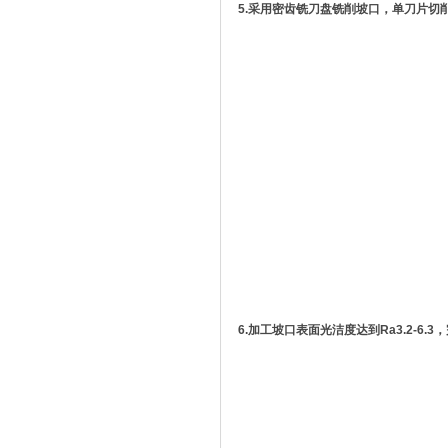
5.采用密齿铣刀盘铣削坡口，单刀片切
6.加工坡口表面光洁度达到Ra3.2-6