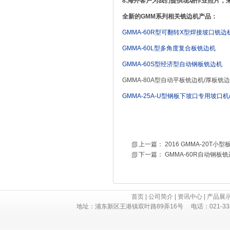
8.海外客户为我们提供现场作业照片
全新的
GMM系列相关铣边机
产品：
GMMA-60R型可翻转X型焊接坡口铣边
GMMA-60L型多角度复合板铣边机
GMMA-60S型经济型自动钢板铣边机
GMMA-80A型自动平板铣边机/厚板铣
GMM
A-25A-U
型钢板下坡口专用坡口机
上一篇：
2016 GMMA-20T小
下一篇：
GMMA-60R自动钢板
首页
|
公司简介
|
资讯中心
|
产品展
地址：浦东新区王港镇双叶路89弄16号 电话：021-3382 730