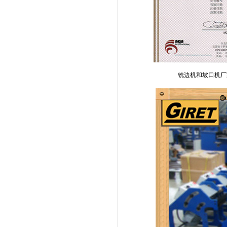
铣边机和坡口机厂