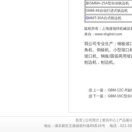
新GMMA-25A型自动铣边机
GMM-46自动行进式铣边机
G
MMT-30A台式铣边机
版权所有：上海捷瑞特机械设
来自：www.shgiret.com
我公司专业生产：钢板坡
角机、倒棱机、小型坡口
坡口机、钢板/圆弧两用坡
刨边机，刨边机。
上一篇：
GBM-12C-
下一篇：
GBM-16C型
首页
|
公司简介
|
资讯中心
|
产品展
地址：浦东新区王港镇双叶路89弄16号 电话：021-3382 730