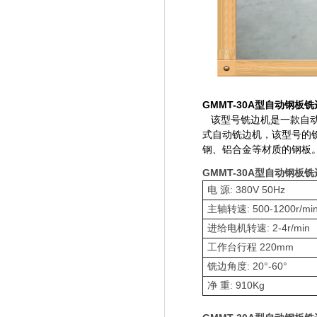
GMMT-30A型自动钢
该型号铣边机是一款自动加
式自动铣边机，该型号的
钢、铝合金等材质的钢板
GMMT-30A型自动钢板
电
源
: 380V 50Hz
主轴转速
: 500-1200r/mi
进给电机转速
: 2-4r/min
工作台行程
220mm
铣边角度
: 20
°
-60
°
净
重
:
910Kg